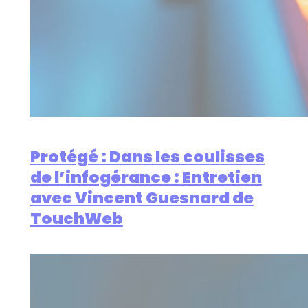
Protégé : Dans les coulisses
de l’infogérance : Entretien
avec Vincent Guesnard de
TouchWeb