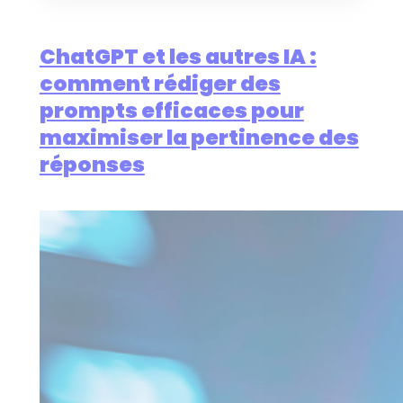
ChatGPT et les autres IA :
comment rédiger des
prompts efficaces pour
maximiser la pertinence des
réponses